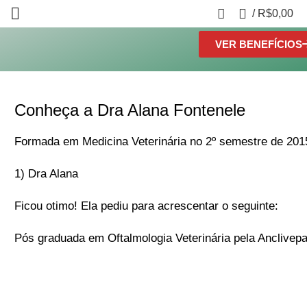
Já é um assinante Ind
0
/
R$
0,00
VER BENEFÍCIOS
Conheça a Dra Alana Fontenele
Formada em Medicina Veterinária no 2º semestre de 2015
1) Dra Alana
Ficou otimo! Ela pediu para acrescentar o seguinte:
Pós graduada em Oftalmologia Veterinária pela Anclivep