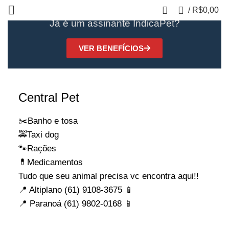
0
/
R$
0,00
Já é um assinante IndicaPet?
VER BENEFÍCIOS
Central Pet
✂️Banho e tosa
🚕Taxi dog
🐾Rações
💊Medicamentos
Tudo que seu animal precisa vc encontra aqui!!
📍 Altiplano (61) 9108-3675 📱
📍 Paranoá (61) 9802-0168 📱