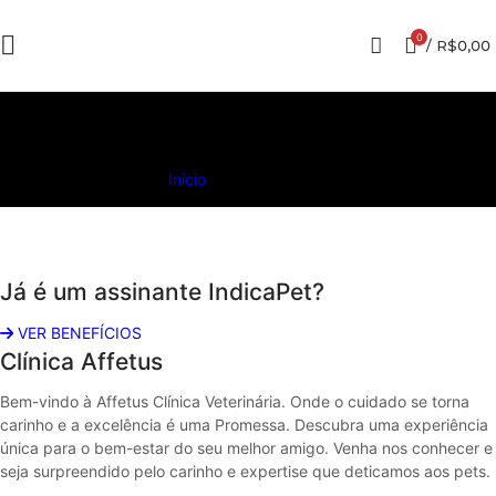
0
/
R$
0,00
Clinica Affetus
Início
»
Clinica Affetus
Já é um assinante IndicaPet?
VER BENEFÍCIOS
Clínica Affetus
Bem-vindo à Affetus Clínica Veterinária. Onde o cuidado se torna
carinho e a excelência é uma Promessa. Descubra uma experiência
única para o bem-estar do seu melhor amigo. Venha nos conhecer e
seja surpreendido pelo carinho e expertise que deticamos aos pets.