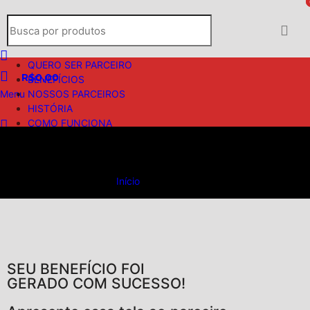
QUERO SER PARCEIRO
R$
0,00
BENEFÍCIOS
Menu
NOSSOS PARCEIROS
HISTÓRIA
COMO FUNCIONA
PERGUNTAS FREQUENTES
Obrigado
/
R$
0,00
Início
»
Obrigado
SEU BENEFÍCIO FOI
GERADO COM SUCESSO!