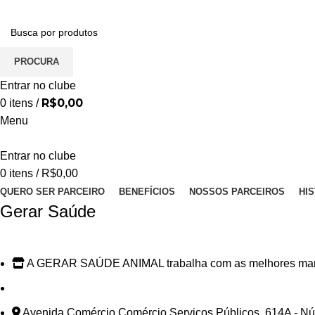
PROCURA
Entrar no clube
R$
0,00
0
itens
/
Menu
Entrar no clube
0
itens
/
R$
0,00
QUERO SER PARCEIRO
BENEFÍCIOS
NOSSOS PARCEIROS
HI
Gerar Saúde
A GERAR SAÚDE ANIMAL trabalha com as melhores marcas
Avenida Comércio Comércio Serviços Públicos, 614A - Núc