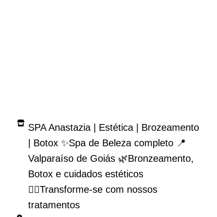
R$50,00
por mês e
20% de desconto
nos
procedimentos.
SPA Anastazia | Estética | Brozeamento
| Botox ✨Spa de Beleza completo 📍
Valparaíso de Goiás 🌿Bronzeamento,
Botox e cuidados estéticos
💆‍♀️Transforme-se com nossos
tratamentos