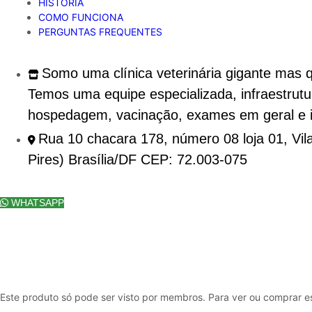
HISTÓRIA
COMO FUNCIONA
PERGUNTAS FREQUENTES
Clínic
Somo uma clínica veterinária gigante mas 
30% de desconto em consultas com clin
Temos uma equipe especializada, infraestrutu
30% de desconto em internação, cirurgia geral, limpeza de tártaro
hospedagem, vacinação, exames em geral e i
Rua 10 chacara 178, número 08 loja 01, Vil
Pires) Brasília/DF CEP: 72.003-075
COMO CHEGAR
WHATSAPP
Este produto só pode ser visto por membros. Para ver ou comprar 