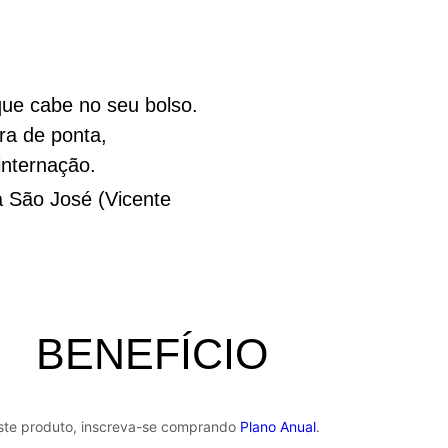
a Med Patas
que cabe no seu bolso.
ico geral, neurologia, e especialista em felinos;
ra de ponta,
, castração, hemograma e bioquímicos, vacinas e procedimentos ambu
nternação.
a São José (Vicente
BENEFÍCIO
este produto, inscreva-se comprando
Plano Anual
.