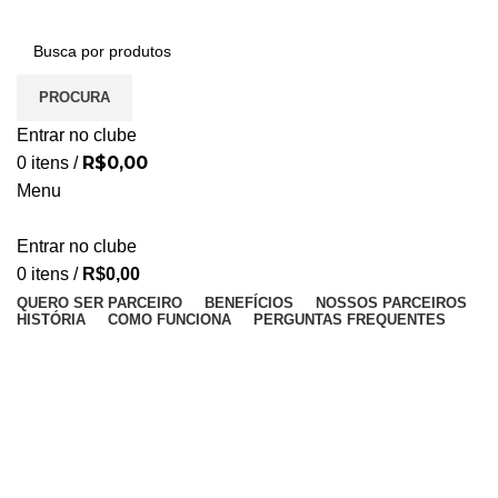
PROCURA
Entrar no clube
R$
0,00
0
itens
/
Menu
Entrar no clube
0
itens
/
R$
0,00
QUERO SER PARCEIRO
BENEFÍCIOS
NOSSOS PARCEIROS
HISTÓRIA
COMO FUNCIONA
PERGUNTAS FREQUENTES
Dra. Alana
20% de desconto na consulta em domicilio (verificar
taxa de deslocamento).