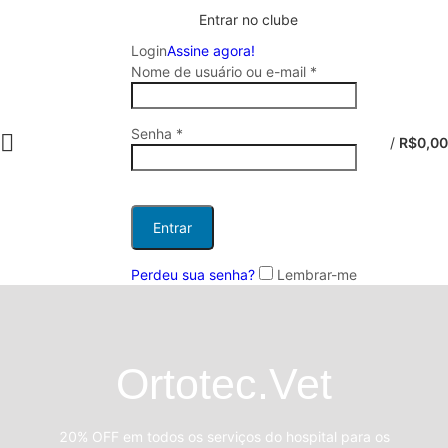
Entrar no clube
Login
Assine agora!
Nome de usuário ou e-mail
*
Senha
*
/
R$
0,00
Entrar
Perdeu sua senha?
Lembrar-me
Ortotec.Vet
20% OFF em todos os serviços do hospital para os