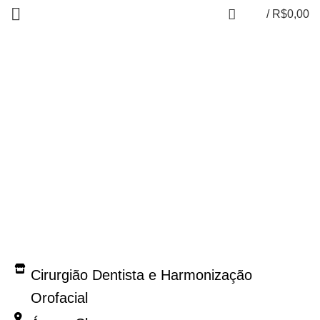
/
R$
0,00
Rafael Fernandes
20% OFF em procedimentos com Dr. Rafael.
Cirurgião Dentista e Harmonização
Orofacial