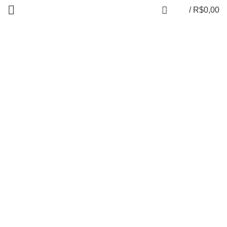
/
R$
0,00
SPOT Burguers &
Shakes
Na compra de um hambúrguer,
ganhe outro de igual ou
menor valor
(válido de segunda a
quinta-feira).