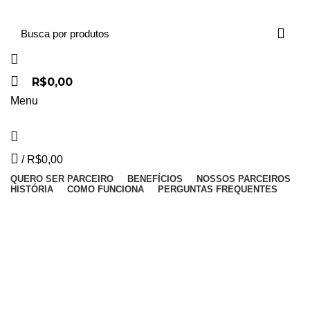
R$
0,00
Menu
/
R$
0,00
QUERO SER PARCEIRO
BENEFÍCIOS
NOSSOS PARCEIROS
HISTÓRIA
COMO FUNCIONA
PERGUNTAS FREQUENTES
THE BLACK BEEF
Na compra de um hamburguer,
ganhe outro de igual
ou menor valor
e na compra de um combo
ganhe um
milkshake
.
*não sendo válido como hamburguer