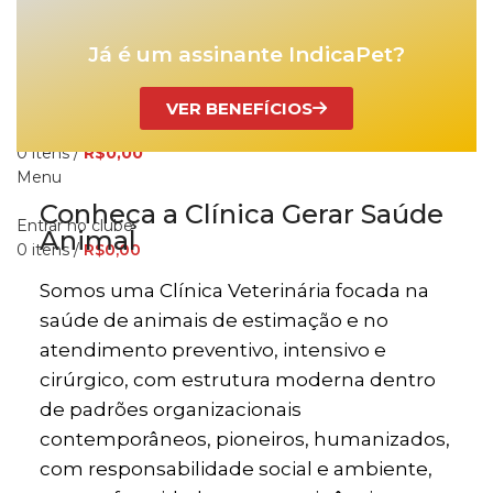
Já é um assinante IndicaPet?
PROCURA
QUERO SER PARCEIRO
BENEFÍCIOS
NOSSOS PARCEIROS
VER BENEFÍCIOS
HISTÓRIA
COMO FUNCIONA
PERGUNTAS FREQUENTES
Entrar no clube
0
itens
/
R$
0,00
Menu
Conheça a Clínica Gerar Saúde
Entrar no clube
Animal
0
itens
/
R$
0,00
Somos uma Clínica Veterinária focada na
saúde de animais de estimação e no
atendimento preventivo, intensivo e
cirúrgico, com estrutura moderna dentro
de padrões organizacionais
contemporâneos, pioneiros, humanizados,
com responsabilidade social e ambiente,