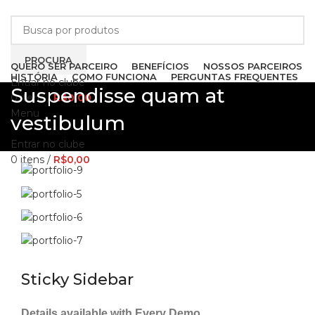
PROCURA
QUERO SER PARCEIRO
BENEFÍCIOS
NOSSOS PARCEIROS
HISTÓRIA
COMO FUNCIONA
PERGUNTAS FREQUENTES
Entrar no clube
Suspendisse quam at
0
itens
/
R$
0,00
Menu
vestibulum
Entrar no clube
0
itens
/
R$
0,00
Sticky Sidebar
Details available with Every Demo