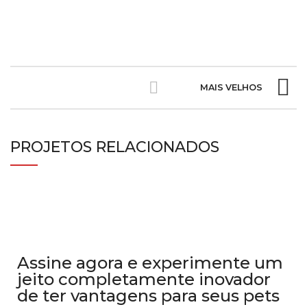
MAIS VELHOS
PROJETOS RELACIONADOS
LEO UTEU ULLAMCORPER
KITCHEN
Assine agora e experimente um
jeito completamente inovador
de ter vantagens para seus pets