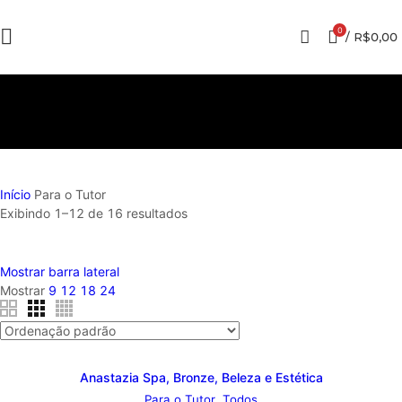
0
/
R$
0,00
Para o Tutor
Início
Para o Tutor
Exibindo 1–12 de 16 resultados
Mostrar barra lateral
Mostrar
9
12
18
24
Anastazia Spa, Bronze, Beleza e Estética
Para o Tutor
,
Todos